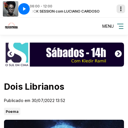
06:00 - 12:00
ARDOSO
Asa - Be My Man
ROCK SESSION com LUCIANO CARDOSO
MENU
Dois Librianos
Publicado em 30/07/2022 13:52
Poema