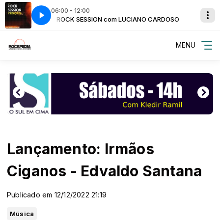
06:00 - 12:00
CARDOSO
co
ROCK SESSION com LUCIANO CARDOSO
Black Birds - Dentro de um Frasco
MENU
Lançamento: Irmãos
Ciganos - Edvaldo Santana
Publicado em 12/12/2022 21:19
Música