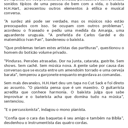
sonidos típicos de uma pessoa de bem com a vida, o baixista
H.H.Hart, acrescentou outros elementos à etílica e musical
conversa.
“A surdez até pode ser verdade, mas os músicos não estão
preocupados com isso. Se ocupam com outros problemas”,
acordeou o fraseado e pediu uma medida da Amarga, uma
aguardente uruguaia. "A preferida de Carlos Gardel e do
matemático Ivan Pan", bandeneou o baixista.
"Que problemas teriam estes artistas das partituras", questionou o
homem do boticão volume privado.
"Pinduras. Pensões atrasadas. Dor na junta, catarata, gastrite. Sem
shows. Sem cachê. Sem música nova. A gente sabe por causa das
conversas que se escuta entre um amendoim torrado e uma cerveja
barata", temperou a garçonete enquanto engordava as comandas.
Sem mais devaneios, H.H.Hart deu um tapa no Cut Sack e foi direto
ao assunto. “O pianista pensa que é um maestro. O guitarrista
acredita que conhece harmonia. O baixista julga que sabe
improvisar e o baterista acha que domina tudo na música”,
sentenciou.
“E o percussionista”, indagou o mono pianista.
“Confia que o cara das baquetas é seu amigo e também na Bíblia”,
desdenhou o instrumentista das quatro cordas.