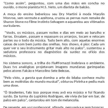
“Como assim”, perguntou, com uma das mãos em concha no
ouvido, o mono pianista M.S. Neto, um diarista de balcão.
A moça do ensino bebericou seu Dry Martini à moda Marylin
Monroe, sem vermute e azeitona, cruzou as pernas num remake de
Sharon Stone no filme Instinto Selvagem e aquarelou aos vitimados
ouriculares.
“Vocês, os músicos, passam noites e dias em meio ao barulho e
farras. Ensaiam, passam e repassam os arranjos, tocam e retocam
partes ou o todo da música. Tudo bem alto, com aquelas enormes
caixas de som bem junto das orelhas. Nos shows, é pior. Cada um
quer ver o seu instrumento gritar mais alto no palco”, sustentou a
sedutora professora no diagnóstico da surdez no ofício dos
músicos.
No sistema sonoro, a trilha do Flu#Fornazzi inebriava o ambiente.
Duas tvs analógicas projetavam imagens mundanas garimpadas
pelos atores Falcão e Marcolino Sete Belezas.
"Pelo visto, a garota que domina a arte do bêaba conhece muito
bem as moléstias do mundo musical", obturou Pivinha e pediu mais
uma dose.
“Ô tiradentes, falo isso porque meu avô era músico e foi ficando
surdo. Da turma do Lupicínio Rodrigues, ele vivia de bar em bar, de
palco em palco”, cantarolou em tom de melancolia.
De repente, em voz professoral, afinada, persuasiva e sem broncas,