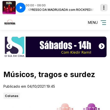
00:00 - 06:00
ROCKPEDIA
r Life
EXPRESSO DA MADRUGADA com ROCKPEDIA
Deep Purple - Might Just Take Your Life
MENU
Músicos, tragos e surdez
Publicado em 04/10/2021 19:45
Colunas