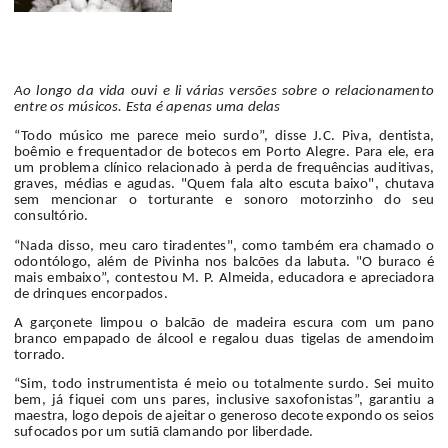
Ao longo da vida ouvi e li várias versões sobre o relacionamento
entre os músicos. Esta é apenas uma delas
“Todo músico me parece meio surdo”, disse J.C. Piva, dentista,
boêmio e frequentador de botecos em Porto Alegre. Para ele, era
um problema clínico relacionado à perda de frequências auditivas,
graves, médias e agudas. "Quem fala alto escuta baixo", chutava
sem mencionar o torturante e sonoro motorzinho do seu
consultório.
“Nada disso, meu caro tiradentes", como também era chamado o
odontólogo, além de Pivinha nos balcões da labuta. "O buraco é
mais embaixo”, contestou M. P. Almeida, educadora e apreciadora
de drinques encorpados.
A garçonete limpou o balcão de madeira escura com um pano
branco empapado de álcool e regalou duas tigelas de amendoim
torrado.
“Sim, todo instrumentista é meio ou totalmente surdo. Sei muito
bem, já fiquei com uns pares, inclusive saxofonistas”, garantiu a
maestra, logo depois de ajeitar o generoso decote expondo os seios
sufocados por um sutiã clamando por liberdade.