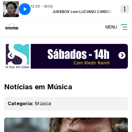
12:00 - 18:00
IANO CARDOSO
 my way ward son
JUKEBOX com LUCIANO CARDOSO
kansas - Carry on my way ward son
MENU
Notícias em Música
Categoria:
Música