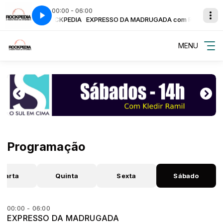
00:00 - 06:00
DRUGADA com ROCKPEDIA
 - FXtech - BeSurf
EXPRESSO DA MADRUGADA com ROCKPEDIA
Circuito Eletrônica - FXtech - BeSurf
MENU
Programação
uarta
Quinta
Sexta
Sábado
00:00 - 06:00
EXPRESSO DA MADRUGADA